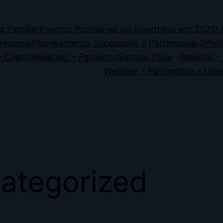
g Familiar
Evento: Proteja-se do inventário em 2025
L
rimonial
Planejamento Sucessório e Patrimonial-2
Polí
– Cliente
Redirect – Parceiros
Sample Page
Webinar –
Webinar – Patrimônio e Lide
ategorized