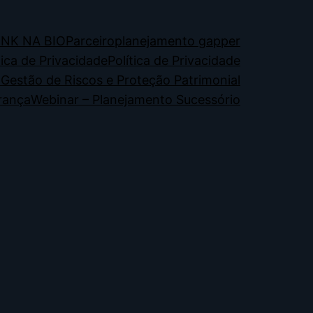
INK NA BIO
Parceiro
planejamento gapper
tica de Privacidade
Política de Privacidade
 Gestão de Riscos e Proteção Patrimonial
rança
Webinar – Planejamento Sucessório